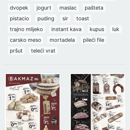
dvopek
jogurt
maslac
pašteta
pistacio
puding
sir
toast
trajno mlijeko
instant kava
kupus
luk
carsko meso
mortadela
pileći file
pršut
teleći vrat