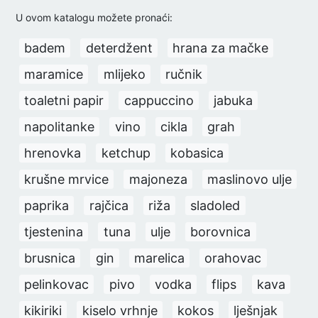
U ovom katalogu možete pronaći:
badem
deterdžent
hrana za mačke
maramice
mlijeko
ručnik
toaletni papir
cappuccino
jabuka
napolitanke
vino
cikla
grah
hrenovka
ketchup
kobasica
krušne mrvice
majoneza
maslinovo ulje
paprika
rajčica
riža
sladoled
tjestenina
tuna
ulje
borovnica
brusnica
gin
marelica
orahovac
pelinkovac
pivo
vodka
flips
kava
kikiriki
kiselo vrhnje
kokos
lješnjak