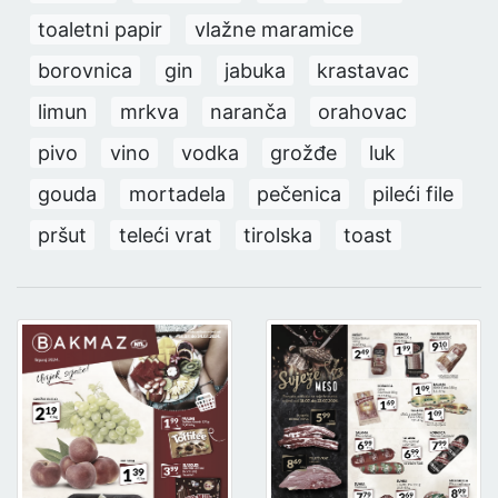
toaletni papir
vlažne maramice
borovnica
gin
jabuka
krastavac
limun
mrkva
naranča
orahovac
pivo
vino
vodka
grožđe
luk
gouda
mortadela
pečenica
pileći file
pršut
teleći vrat
tirolska
toast