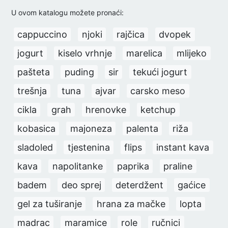
U ovom katalogu možete pronaći:
cappuccino
njoki
rajčica
dvopek
jogurt
kiselo vrhnje
marelica
mlijeko
pašteta
puding
sir
tekući jogurt
trešnja
tuna
ajvar
carsko meso
cikla
grah
hrenovke
ketchup
kobasica
majoneza
palenta
riža
sladoled
tjestenina
flips
instant kava
kava
napolitanke
paprika
praline
badem
deo sprej
deterdžent
gaćice
gel za tuširanje
hrana za mačke
lopta
madrac
maramice
role
ručnici