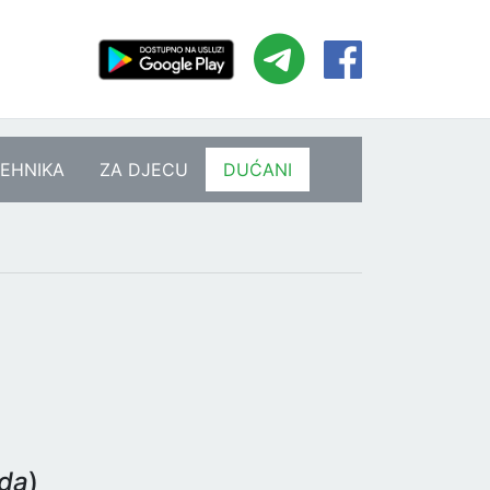
EHNIKA
ZA DJECU
DUĆANI
eda
)