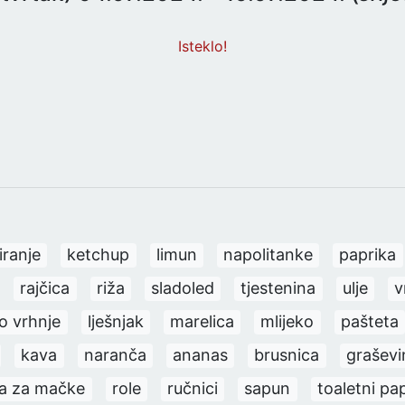
Isteklo!
iranje
ketchup
limun
napolitanke
paprika
rajčica
riža
sladoled
tjestenina
ulje
v
lo vrhnje
lješnjak
marelica
mlijeko
pašteta
kava
naranča
ananas
brusnica
graševi
a za mačke
role
ručnici
sapun
toaletni pap