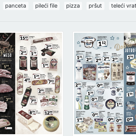
panceta
pileći file
pizza
pršut
teleći vra