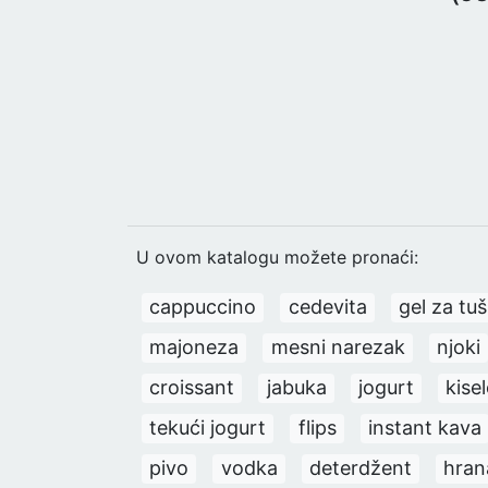
U ovom katalogu možete pronaći:
cappuccino
cedevita
gel za tuš
majoneza
mesni narezak
njoki
croissant
jabuka
jogurt
kise
tekući jogurt
flips
instant kava
pivo
vodka
deterdžent
hran