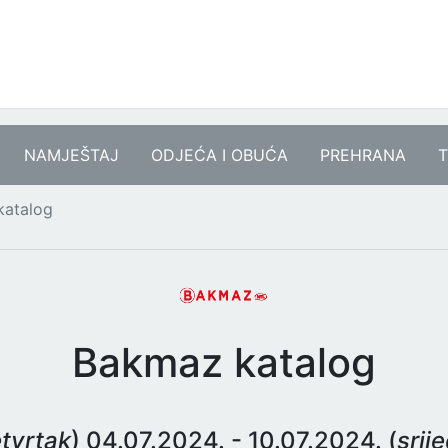
NAMJEŠTAJ
ODJEĆA I OBUĆA
PREHRANA
T
katalog
Bakmaz katalog
tvrtak
) 04.07.2024. - 10.07.2024. (
srij