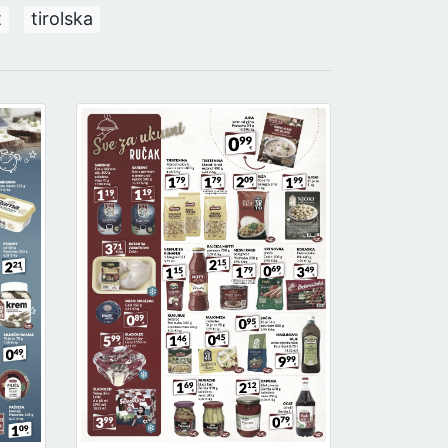
t
tirolska