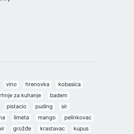
vino
hrenovka
kobasica
rhnje za kuhanje
badem
pistacio
puding
sir
na
limeta
mango
pelinkovac
ir
grožđe
krastavac
kupus