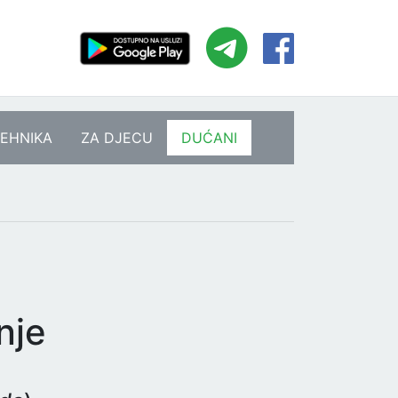
EHNIKA
ZA DJECU
DUĆANI
nje