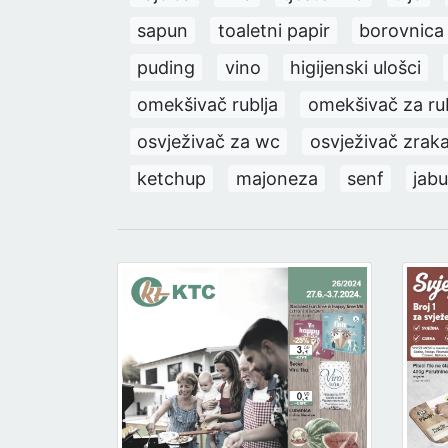
sapun
toaletni papir
borovnica
puding
vino
higijenski ulošci
omekšivač rublja
omekšivač za rub
osvježivač za wc
osvježivač zrak
ketchup
majoneza
senf
jab