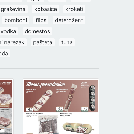
graševina
kobasice
kroketi
bomboni
flips
deterdžent
vodka
domestos
i narezak
pašteta
tuna
oda