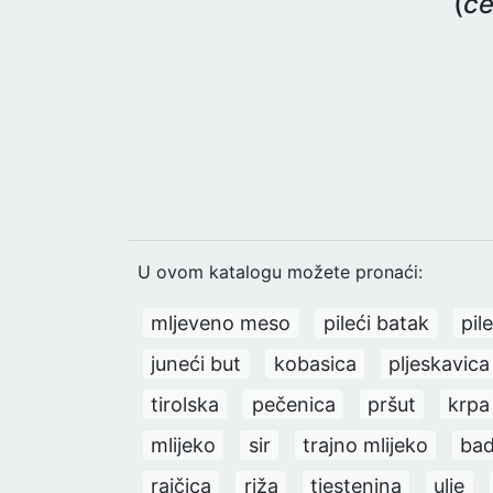
(
če
U ovom katalogu možete pronaći:
mljeveno meso
pileći batak
pil
juneći but
kobasica
pljeskavica
tirolska
pečenica
pršut
krpa
mlijeko
sir
trajno mlijeko
ba
rajčica
riža
tjestenina
ulje