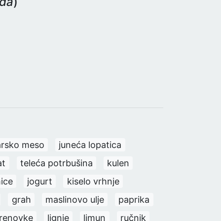
eda
)
arsko meso
juneća lopatica
at
teleća potrbušina
kulen
ice
jogurt
kiselo vrhnje
grah
maslinovo ulje
paprika
renovke
lignje
limun
ručnik