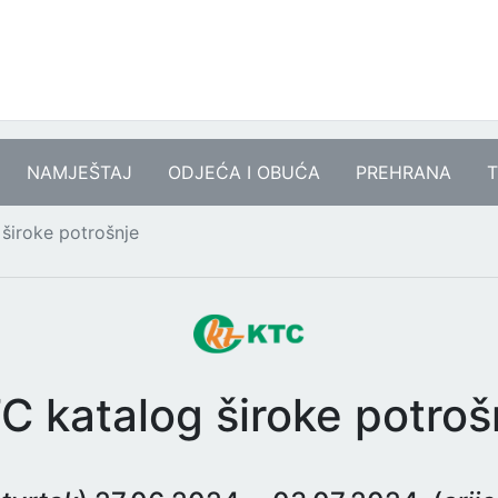
NAMJEŠTAJ
ODJEĆA I OBUĆA
PREHRANA
T
široke potrošnje
C katalog široke potroš