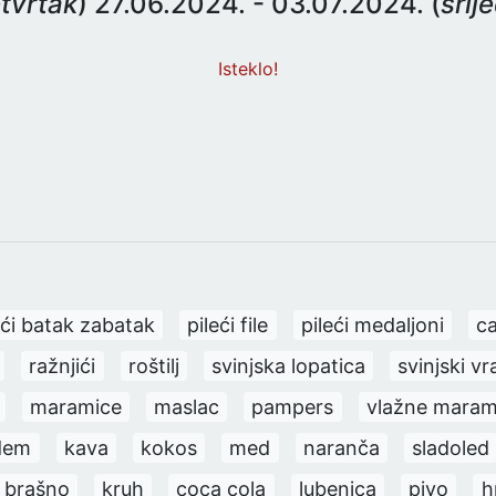
tvrtak
) 27.06.2024. - 03.07.2024. (
srij
Isteklo!
eći batak zabatak
pileći file
pileći medaljoni
c
ražnjići
roštilj
svinjska lopatica
svinjski vr
maramice
maslac
pampers
vlažne maram
dem
kava
kokos
med
naranča
sladoled
brašno
kruh
coca cola
lubenica
pivo
h