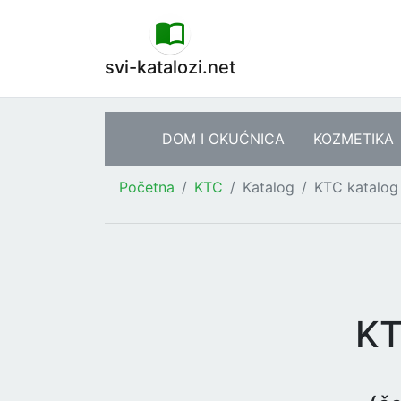
svi-katalozi.net
DOM I OKUĆNICA
KOZMETIKA
Početna
KTC
Katalog
KTC katalog 
KT