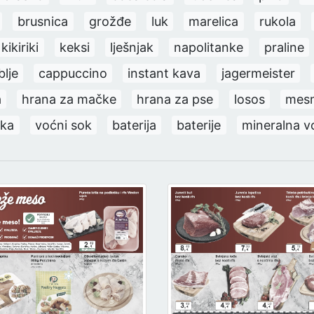
brusnica
grožđe
luk
marelica
rukola
kikiriki
keksi
lješnjak
napolitanke
praline
lje
cappuccino
instant kava
jagermeister
a
hrana za mačke
hrana za pse
losos
mesn
uka
voćni sok
baterija
baterije
mineralna v