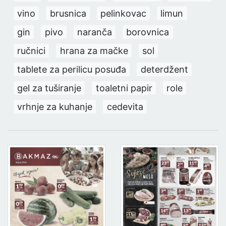
vino
brusnica
pelinkovac
limun
gin
pivo
naranča
borovnica
ručnici
hrana za mačke
sol
tablete za perilicu posuđa
deterdžent
gel za tuširanje
toaletni papir
role
vrhnje za kuhanje
cedevita