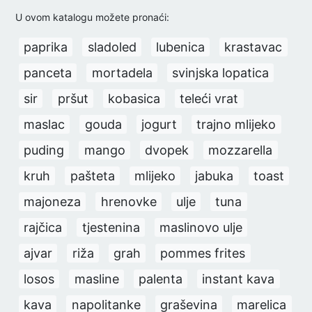
U ovom katalogu možete pronaći:
paprika
sladoled
lubenica
krastavac
panceta
mortadela
svinjska lopatica
sir
pršut
kobasica
teleći vrat
maslac
gouda
jogurt
trajno mlijeko
puding
mango
dvopek
mozzarella
kruh
pašteta
mlijeko
jabuka
toast
majoneza
hrenovke
ulje
tuna
rajčica
tjestenina
maslinovo ulje
ajvar
riža
grah
pommes frites
losos
masline
palenta
instant kava
kava
napolitanke
graševina
marelica