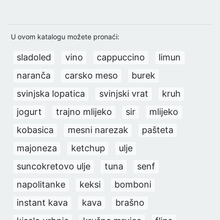
U ovom katalogu možete pronaći:
sladoled
vino
cappuccino
limun
naranča
carsko meso
burek
svinjska lopatica
svinjski vrat
kruh
jogurt
trajno mlijeko
sir
mlijeko
kobasica
mesni narezak
pašteta
majoneza
ketchup
ulje
suncokretovo ulje
tuna
senf
napolitanke
keksi
bomboni
instant kava
kava
brašno