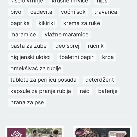
kiselo vrhnje
krušne mrvice
flips
pivo
cedevita
voćni sok
travarica
paprika
kikiriki
krema za ruke
maramice
vlažne maramice
pasta za zube
deo sprej
ručnik
higijenski ulošci
toaletni papir
krpa
omekšivač za rublje
tablete za perilicu posuđa
deterdžent
kapsule za pranje rublja
raid
baterije
hrana za pse