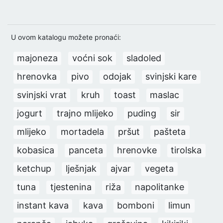
U ovom katalogu možete pronaći:
majoneza
voćni sok
sladoled
hrenovka
pivo
odojak
svinjski kare
svinjski vrat
kruh
toast
maslac
jogurt
trajno mlijeko
puding
sir
mlijeko
mortadela
pršut
pašteta
kobasica
panceta
hrenovke
tirolska
ketchup
lješnjak
ajvar
vegeta
tuna
tjestenina
riža
napolitanke
instant kava
kava
bomboni
limun