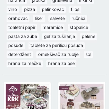
naranča
jabuka
graševina
kikiriki
vino
pizza
pelinkovac
flips
orahovac
liker
salvete
ručnici
toaletni papir
maramice
stopalice
pasta za zube
gel za tuširanje
pelene
posuđe
tablete za perilicu posuđa
deterdžent
omekšivač za rublje
sol
hrana za mačke
hrana za pse