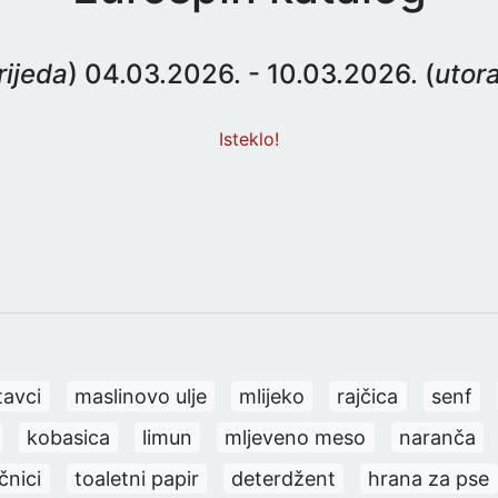
rijeda
) 04.03.2026. - 10.03.2026. (
utor
Isteklo!
tavci
maslinovo ulje
mlijeko
rajčica
senf
kobasica
limun
mljeveno meso
naranča
čnici
toaletni papir
deterdžent
hrana za pse