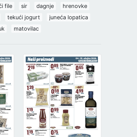
ći file
sir
dagnje
hrenovke
tekući jogurt
juneća lopatica
uk
matovilac