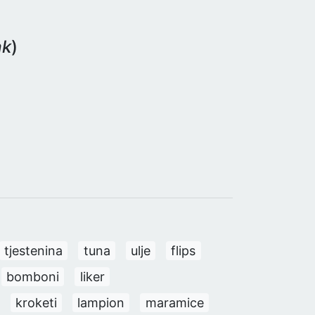
ak
)
tjestenina
tuna
ulje
flips
bomboni
liker
kroketi
lampion
maramice