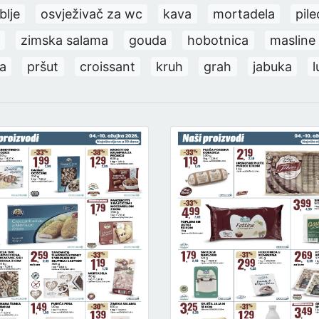
blje
osvježivač za wc
kava
mortadela
pile
zimska salama
gouda
hobotnica
masline
a
pršut
croissant
kruh
grah
jabuka
l