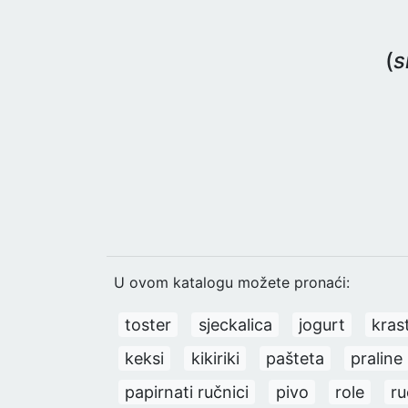
(
s
U ovom katalogu možete pronaći:
toster
sjeckalica
jogurt
kras
keksi
kikiriki
pašteta
praline
papirnati ručnici
pivo
role
ru