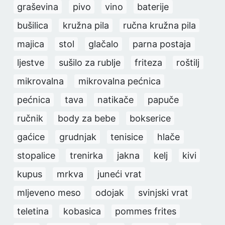
graševina
pivo
vino
baterije
bušilica
kružna pila
ručna kružna pila
majica
stol
glačalo
parna postaja
ljestve
sušilo za rublje
friteza
roštilj
mikrovalna
mikrovalna pećnica
pećnica
tava
natikače
papuče
ručnik
body za bebe
bokserice
gaćice
grudnjak
tenisice
hlače
stopalice
trenirka
jakna
kelj
kivi
kupus
mrkva
juneći vrat
mljeveno meso
odojak
svinjski vrat
teletina
kobasica
pommes frites