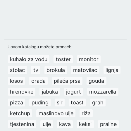
U ovom katalogu možete pronaći:
kuhalo za vodu
toster
monitor
stolac
tv
brokula
matovilac
lignja
losos
orada
pileća prsa
gouda
hrenovke
jabuka
jogurt
mozzarella
pizza
puding
sir
toast
grah
ketchup
maslinovo ulje
riža
tjestenina
ulje
kava
keksi
praline