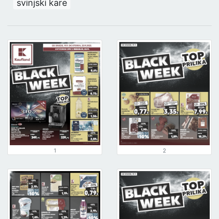
svinjski kare
1
2