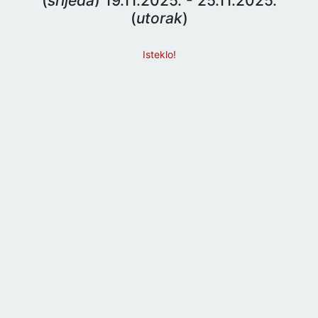
(
srijeda
) 19.11.2025. - 25.11.2025.
(
utorak
)
Isteklo!