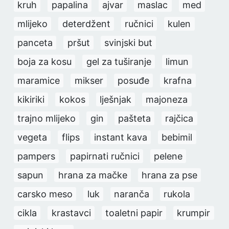
kruh
papalina
ajvar
maslac
med
mlijeko
deterdžent
ručnici
kulen
panceta
pršut
svinjski but
boja za kosu
gel za tuširanje
limun
maramice
mikser
posuđe
krafna
kikiriki
kokos
lješnjak
majoneza
trajno mlijeko
gin
pašteta
rajčica
vegeta
flips
instant kava
bebimil
pampers
papirnati ručnici
pelene
sapun
hrana za mačke
hrana za pse
carsko meso
luk
naranča
rukola
cikla
krastavci
toaletni papir
krumpir