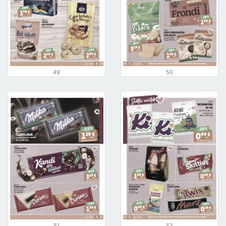
49
50
51
52