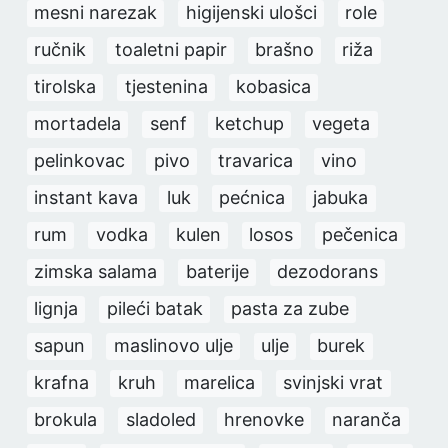
mesni narezak
higijenski ulošci
role
ručnik
toaletni papir
brašno
riža
tirolska
tjestenina
kobasica
mortadela
senf
ketchup
vegeta
pelinkovac
pivo
travarica
vino
instant kava
luk
pećnica
jabuka
rum
vodka
kulen
losos
pečenica
zimska salama
baterije
dezodorans
lignja
pileći batak
pasta za zube
sapun
maslinovo ulje
ulje
burek
krafna
kruh
marelica
svinjski vrat
brokula
sladoled
hrenovke
naranča