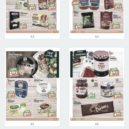
43
44
45
46