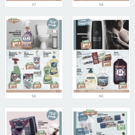
57
58
59
60