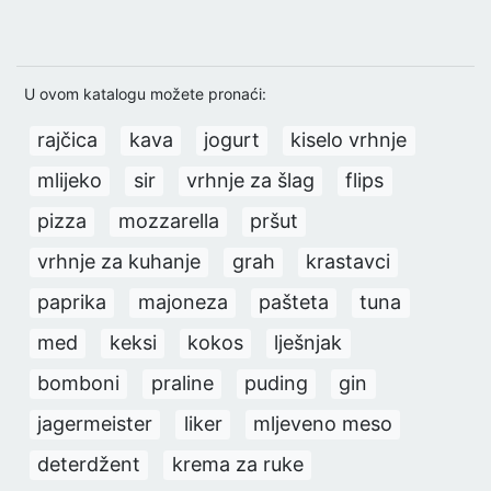
U ovom katalogu možete pronaći:
rajčica
kava
jogurt
kiselo vrhnje
mlijeko
sir
vrhnje za šlag
flips
pizza
mozzarella
pršut
vrhnje za kuhanje
grah
krastavci
paprika
majoneza
pašteta
tuna
med
keksi
kokos
lješnjak
bomboni
praline
puding
gin
jagermeister
liker
mljeveno meso
deterdžent
krema za ruke