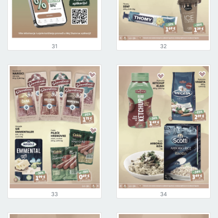
31
32
33
34