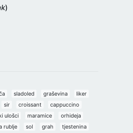
ak
)
ča
sladoled
graševina
liker
sir
croissant
cappuccino
ki ulošci
maramice
orhideja
 rublje
sol
grah
tjestenina