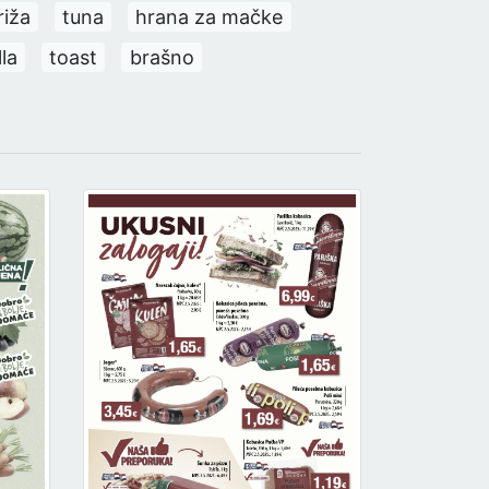
riža
tuna
hrana za mačke
la
toast
brašno