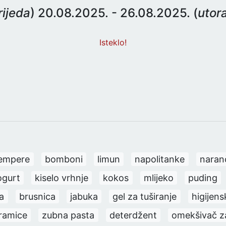
rijeda
) 20.08.2025. - 26.08.2025. (
utor
Isteklo!
empere
bomboni
limun
napolitanke
naran
ogurt
kiselo vrhnje
kokos
mlijeko
puding
a
brusnica
jabuka
gel za tuširanje
higijens
ramice
zubna pasta
deterdžent
omekšivač za