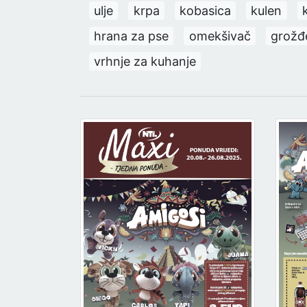
ulje
krpa
kobasica
kulen
hrana za pse
omekšivač
grožđ
vrhnje za kuhanje