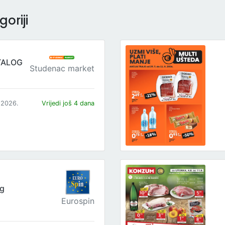
oriji
TALOG
Studenac market
.2026.
Vrijedi još 4 dana
og
Eurospin