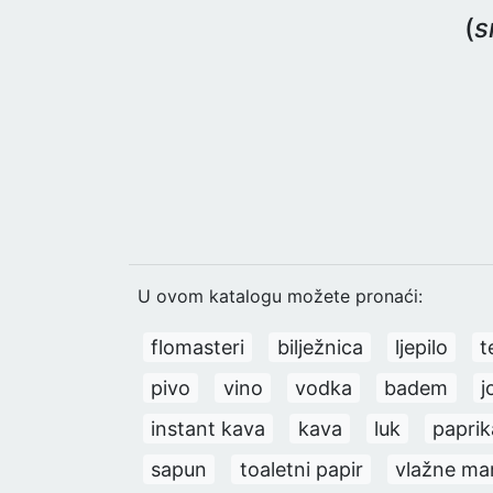
(
s
U ovom katalogu možete pronaći:
flomasteri
bilježnica
ljepilo
t
pivo
vino
vodka
badem
j
instant kava
kava
luk
paprik
sapun
toaletni papir
vlažne ma