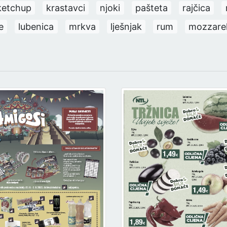
ketchup
krastavci
njoki
pašteta
rajčica
e
lubenica
mrkva
lješnjak
rum
mozzarel