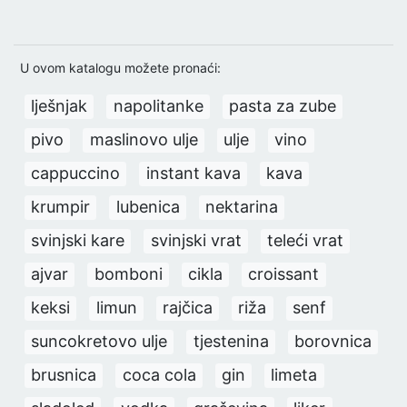
U ovom katalogu možete pronaći:
lješnjak
napolitanke
pasta za zube
pivo
maslinovo ulje
ulje
vino
cappuccino
instant kava
kava
krumpir
lubenica
nektarina
svinjski kare
svinjski vrat
teleći vrat
ajvar
bomboni
cikla
croissant
keksi
limun
rajčica
riža
senf
suncokretovo ulje
tjestenina
borovnica
brusnica
coca cola
gin
limeta