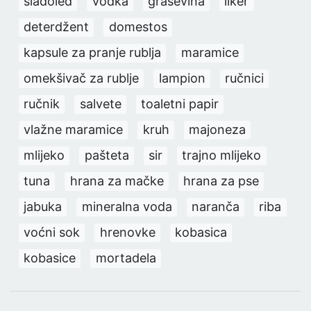
sladoled
vodka
graševina
liker
deterdžent
domestos
kapsule za pranje rublja
maramice
omekšivač za rublje
lampion
ručnici
ručnik
salvete
toaletni papir
vlažne maramice
kruh
majoneza
mlijeko
pašteta
sir
trajno mlijeko
tuna
hrana za mačke
hrana za pse
jabuka
mineralna voda
naranča
riba
voćni sok
hrenovke
kobasica
kobasice
mortadela