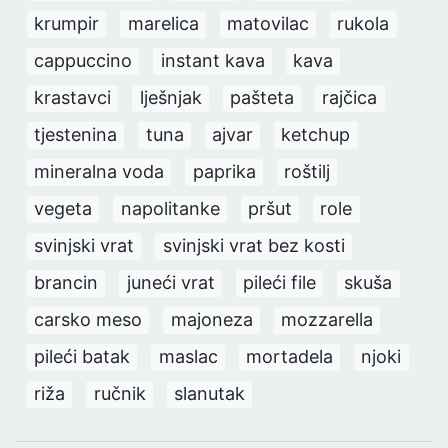
krumpir
marelica
matovilac
rukola
cappuccino
instant kava
kava
krastavci
lješnjak
pašteta
rajčica
tjestenina
tuna
ajvar
ketchup
mineralna voda
paprika
roštilj
vegeta
napolitanke
pršut
role
svinjski vrat
svinjski vrat bez kosti
brancin
juneći vrat
pileći file
skuša
carsko meso
majoneza
mozzarella
pileći batak
maslac
mortadela
njoki
riža
ručnik
slanutak