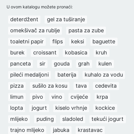
U ovom katalogu možete pronaći:
deterdžent
gel za tuširanje
omekšivač za rublje
pasta za zube
toaletni papir
flips
keksi
baguette
burek
croissant
kobasica
kruh
panceta
sir
gouda
grah
kulen
pileći medaljoni
baterija
kuhalo za vodu
pizza
sušilo za kosu
tava
cedevita
limun
pivo
vino
cvijeće
krpa
lopta
jogurt
kiselo vrhnje
kockice
mlijeko
puding
sladoled
tekući jogurt
trajno mlijeko
jabuka
krastavac