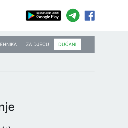
EHNIKA
ZA DJECU
DUĆANI
nje