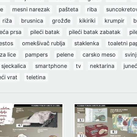
ke
mesni narezak
pašteta
riba
suncokretov
riža
brusnica
grožđe
kikiriki
krumpir
b
leća prsa
pileći batak
pileći batak zabatak
pil
estos
omekšivač rublja
staklenka
toaletni pa
za lice
pampers
pelene
carsko meso
svinj
sjeckalica
smartphone
tv
nektarina
juneć
eći vrat
teletina