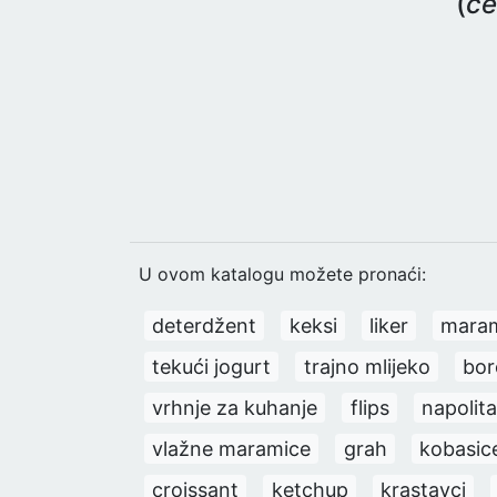
(
če
U ovom katalogu možete pronaći:
deterdžent
keksi
liker
mara
tekući jogurt
trajno mlijeko
bor
vrhnje za kuhanje
flips
napolit
vlažne maramice
grah
kobasic
croissant
ketchup
krastavci