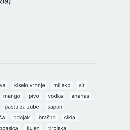
eda
)
va
kiselo vrhnje
mlijeko
sir
mango
pivo
vodka
ananas
pasta za zube
sapun
ča
odojak
brašno
cikla
obasica
kulen
tirolska