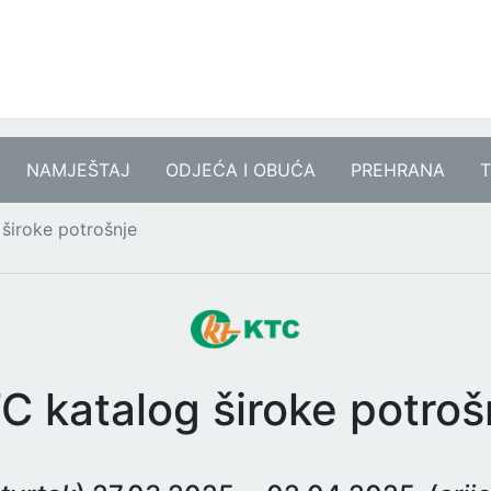
NAMJEŠTAJ
ODJEĆA I OBUĆA
PREHRANA
T
široke potrošnje
C katalog široke potroš