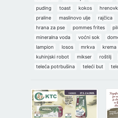
puding
toast
kokos
hrenov
praline
maslinovo ulje
rajčica
hrana za pse
pommes frites
pi
mineralna voda
voćni sok
dom
lampion
losos
mrkva
krema 
kuhinjski robot
mikser
roštilj
teleća potrbušina
teleći but
tel