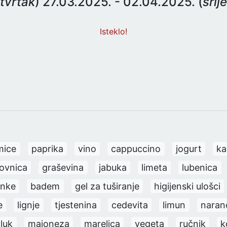
tvrtak
) 27.03.2025. - 02.04.2025. (
srij
Isteklo!
mice
paprika
vino
cappuccino
jogurt
ka
ovnica
graševina
jabuka
limeta
lubenica
anke
badem
gel za tuširanje
higijenski ulošci
e
lignje
tjestenina
cedevita
limun
naran
luk
majoneza
marelica
vegeta
ručnik
k