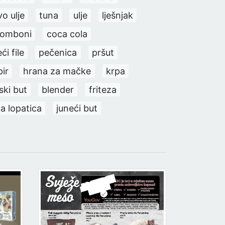
o ulje
tuna
ulje
lješnjak
omboni
coca cola
eći file
pečenica
pršut
pir
hrana za mačke
krpa
ski but
blender
friteza
a lopatica
juneći but