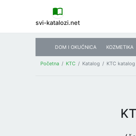
svi-katalozi.net
DOM I OKUĆNICA
KOZMETIKA
Početna
KTC
Katalog
KTC katalog 
KT