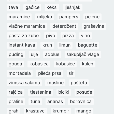
tava
gaćice
keksi
lješnjak
maramice
mlijeko
pampers
pelene
vlažne maramice
deterdžent
graševina
pasta za zube
pivo
pizza
vino
instant kava
kruh
limun
baguette
puding
ulje
adblue
sakupljač vlage
gouda
kobasica
kobasice
kulen
mortadela
pileća prsa
sir
zimska salama
masline
pašteta
rajčica
tjestenina
bicikl
posuđe
praline
tuna
ananas
borovnica
grah
krastavci
krumpir
mango