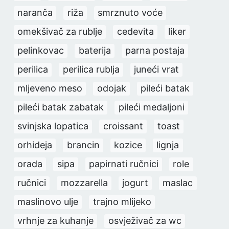
naranča
riža
smrznuto voće
omekšivač za rublje
cedevita
liker
pelinkovac
baterija
parna postaja
perilica
perilica rublja
juneći vrat
mljeveno meso
odojak
pileći batak
pileći batak zabatak
pileći medaljoni
svinjska lopatica
croissant
toast
orhideja
brancin
kozice
lignja
orada
sipa
papirnati ručnici
role
ručnici
mozzarella
jogurt
maslac
maslinovo ulje
trajno mlijeko
vrhnje za kuhanje
osvježivač za wc