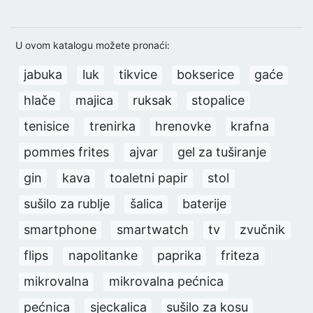
U ovom katalogu možete pronaći:
jabuka
luk
tikvice
bokserice
gaće
hlače
majica
ruksak
stopalice
tenisice
trenirka
hrenovke
krafna
pommes frites
ajvar
gel za tuširanje
gin
kava
toaletni papir
stol
sušilo za rublje
šalica
baterije
smartphone
smartwatch
tv
zvučnik
flips
napolitanke
paprika
friteza
mikrovalna
mikrovalna pećnica
pećnica
sjeckalica
sušilo za kosu