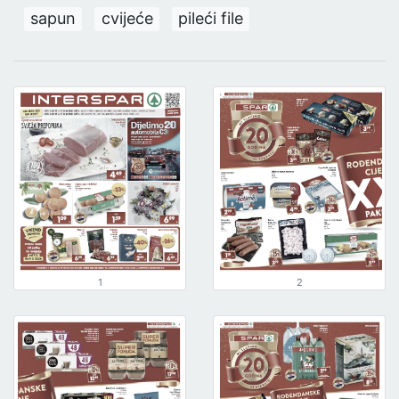
sapun
cvijeće
pileći file
1
2