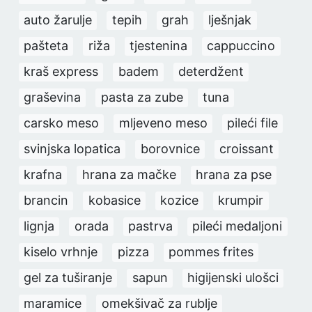
auto žarulje
tepih
grah
lješnjak
pašteta
riža
tjestenina
cappuccino
kraš express
badem
deterdžent
graševina
pasta za zube
tuna
carsko meso
mljeveno meso
pileći file
svinjska lopatica
borovnice
croissant
krafna
hrana za mačke
hrana za pse
brancin
kobasice
kozice
krumpir
lignja
orada
pastrva
pileći medaljoni
kiselo vrhnje
pizza
pommes frites
gel za tuširanje
sapun
higijenski ulošci
maramice
omekšivač za rublje