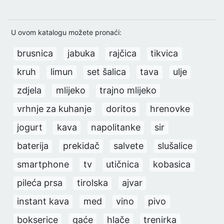
U ovom katalogu možete pronaći:
brusnica
jabuka
rajčica
tikvica
kruh
limun
set šalica
tava
ulje
zdjela
mlijeko
trajno mlijeko
vrhnje za kuhanje
doritos
hrenovke
jogurt
kava
napolitanke
sir
baterija
prekidač
salvete
slušalice
smartphone
tv
utičnica
kobasica
pileća prsa
tirolska
ajvar
instant kava
med
vino
pivo
bokserice
gaće
hlače
trenirka