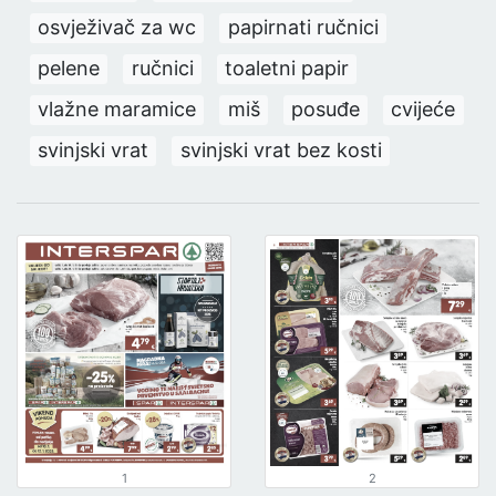
osvježivač za wc
papirnati ručnici
pelene
ručnici
toaletni papir
vlažne maramice
miš
posuđe
cvijeće
svinjski vrat
svinjski vrat bez kosti
1
2