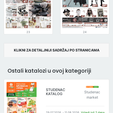
23
24
KLIKNI ZA DETALJNIJI SADRŽAJ PO STRANICAMA
Ostali katalozi u ovoj kategoriji
STUDENAC
Studenac
KATALOG
market
29.07.2026. - 11.08.2026.
Vrijedi još 2 dana