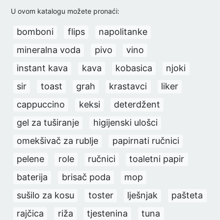
U ovom katalogu možete pronaći:
bomboni
flips
napolitanke
mineralna voda
pivo
vino
instant kava
kava
kobasica
njoki
sir
toast
grah
krastavci
liker
cappuccino
keksi
deterdžent
gel za tuširanje
higijenski ulošci
omekšivač za rublje
papirnati ručnici
pelene
role
ručnici
toaletni papir
baterija
brisač poda
mop
sušilo za kosu
toster
lješnjak
pašteta
rajčica
riža
tjestenina
tuna