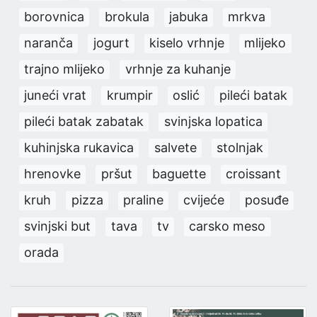
borovnica
brokula
jabuka
mrkva
naranča
jogurt
kiselo vrhnje
mlijeko
trajno mlijeko
vrhnje za kuhanje
juneći vrat
krumpir
oslić
pileći batak
pileći batak zabatak
svinjska lopatica
kuhinjska rukavica
salvete
stolnjak
hrenovke
pršut
baguette
croissant
kruh
pizza
praline
cvijeće
posuđe
svinjski but
tava
tv
carsko meso
orada