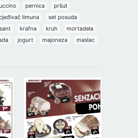
uccino
pernica
pršut
cjeđivač limuna
set posuda
ssant
krafna
kruh
mortadela
ada
jogurt
majoneza
maslac