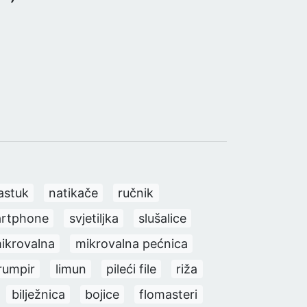
astuk
natikače
ručnik
rtphone
svjetiljka
slušalice
ikrovalna
mikrovalna pećnica
rumpir
limun
pileći file
riža
bilježnica
bojice
flomasteri