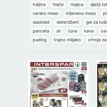
haljina
hlače
majica
dječji t
carsko meso
mljeveno meso
pi
sladoled
deterdžent
gel za tuši
panceta
sir
tuna
kava
os
puding
trajno mlijeko
vrhnje za