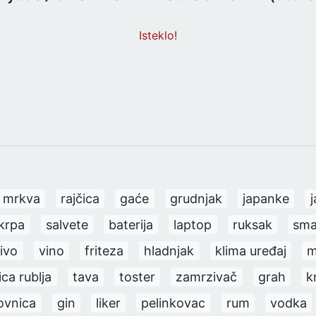
Isteklo!
mrkva
rajčica
gaće
grudnjak
japanke
j
krpa
salvete
baterija
laptop
ruksak
sma
ivo
vino
friteza
hladnjak
klima uređaj
m
ica rublja
tava
toster
zamrzivač
grah
k
ovnica
gin
liker
pelinkovac
rum
vodka