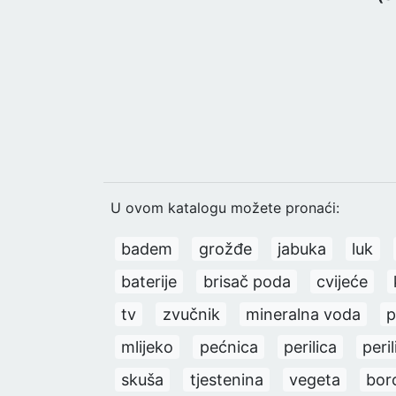
U ovom katalogu možete pronaći:
badem
grožđe
jabuka
luk
baterije
brisač poda
cvijeće
tv
zvučnik
mineralna voda
p
mlijeko
pećnica
perilica
peril
skuša
tjestenina
vegeta
bor