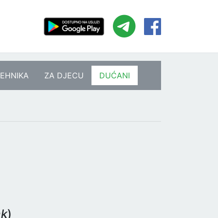
EHNIKA
ZA DJECU
DUĆANI
ak
)