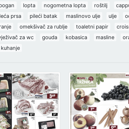
obogan
lopta
nogometna lopta
roštilj
capp
leća prsa
pileći batak
maslinovo ulje
ulje
o
ranje
omekšivač za rublje
toaletni papir
croi
vježivač za wc
gouda
kobasica
masline
or
 kuhanje