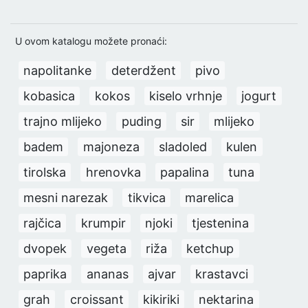
U ovom katalogu možete pronaći:
napolitanke
deterdžent
pivo
kobasica
kokos
kiselo vrhnje
jogurt
trajno mlijeko
puding
sir
mlijeko
badem
majoneza
sladoled
kulen
tirolska
hrenovka
papalina
tuna
mesni narezak
tikvica
marelica
rajčica
krumpir
njoki
tjestenina
dvopek
vegeta
riža
ketchup
paprika
ananas
ajvar
krastavci
grah
croissant
kikiriki
nektarina