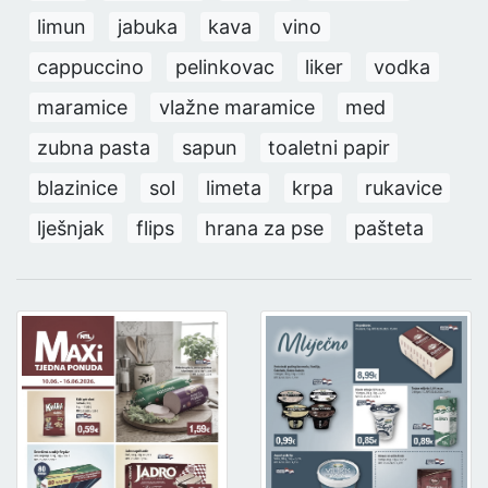
limun
jabuka
kava
vino
cappuccino
pelinkovac
liker
vodka
maramice
vlažne maramice
med
zubna pasta
sapun
toaletni papir
blazinice
sol
limeta
krpa
rukavice
lješnjak
flips
hrana za pse
pašteta