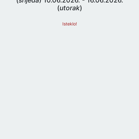
(
srijeda
) 10.06.2026. - 16.06.2026.
(
utorak
)
Isteklo!