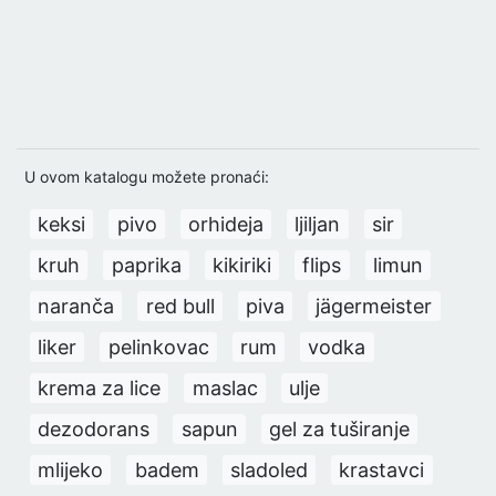
U ovom katalogu možete pronaći:
keksi
pivo
orhideja
ljiljan
sir
kruh
paprika
kikiriki
flips
limun
naranča
red bull
piva
jägermeister
liker
pelinkovac
rum
vodka
krema za lice
maslac
ulje
dezodorans
sapun
gel za tuširanje
mlijeko
badem
sladoled
krastavci