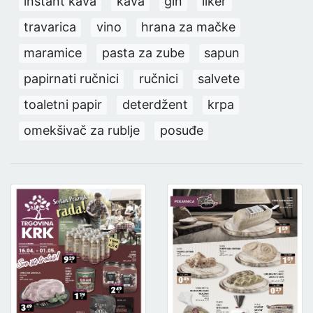
instant kava
kava
gin
liker
travarica
vino
hrana za mačke
maramice
pasta za zube
sapun
papirnati ručnici
ručnici
salvete
toaletni papir
deterdžent
krpa
omekšivač za rublje
posuđe