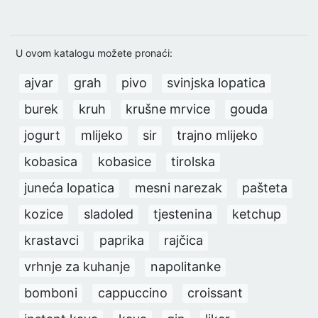
U ovom katalogu možete pronaći:
ajvar
grah
pivo
svinjska lopatica
burek
kruh
krušne mrvice
gouda
jogurt
mlijeko
sir
trajno mlijeko
kobasica
kobasice
tirolska
juneća lopatica
mesni narezak
pašteta
kozice
sladoled
tjestenina
ketchup
krastavci
paprika
rajčica
vrhnje za kuhanje
napolitanke
bomboni
cappuccino
croissant