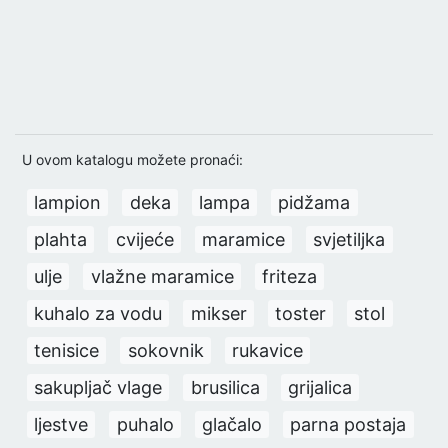
U ovom katalogu možete pronaći:
lampion
deka
lampa
pidžama
plahta
cvijeće
maramice
svjetiljka
ulje
vlažne maramice
friteza
kuhalo za vodu
mikser
toster
stol
tenisice
sokovnik
rukavice
sakupljač vlage
brusilica
grijalica
ljestve
puhalo
glačalo
parna postaja