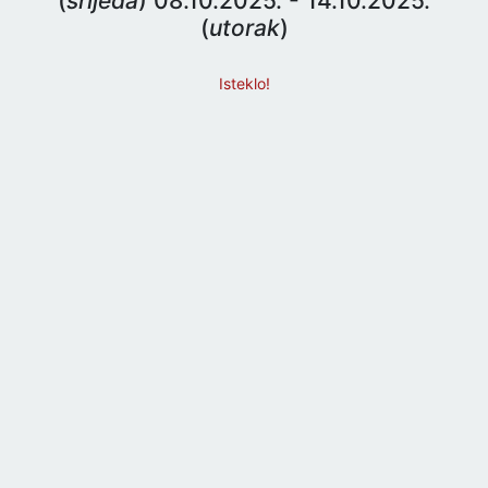
(
srijeda
) 08.10.2025. - 14.10.2025.
(
utorak
)
Isteklo!