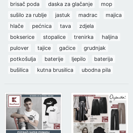
brisač poda
daska za glačanje
mop
sušilo za rublje
jastuk
madrac
majica
hlače
pećnica
tava
zdjela
bokserice
stopalice
trenirka
haljina
pulover
tajice
gaćice
grudnjak
potkošulja
baterije
ljepilo
baterija
bušilica
kutna brusilica
ubodna pila