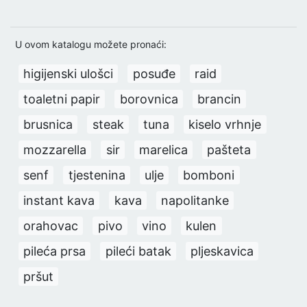
U ovom katalogu možete pronaći:
higijenski ulošci
posuđe
raid
toaletni papir
borovnica
brancin
brusnica
steak
tuna
kiselo vrhnje
mozzarella
sir
marelica
pašteta
senf
tjestenina
ulje
bomboni
instant kava
kava
napolitanke
orahovac
pivo
vino
kulen
pileća prsa
pileći batak
pljeskavica
pršut