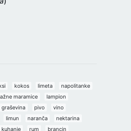
da
)
ksi
kokos
limeta
napolitanke
lažne maramice
lampion
graševina
pivo
vino
limun
naranča
nektarina
a kuhanje
rum
brancin