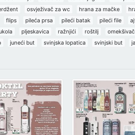
erdžent
osvježivač za wc
hrana za mačke
hr
flips
pileća prsa
pileći batak
pileći file
a
ukola
pljeskavica
ražnjići
roštilj
omekšivač 
o
juneći but
svinjska lopatica
svinjski but
j