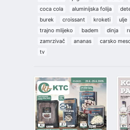
coca cola
aluminijska folija
det
burek
croissant
kroketi
ulje
trajno mlijeko
badem
dinja
r
zamrzivač
ananas
carsko mes
tv