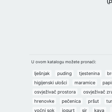
(
p
U ovom katalogu možete pronaći:
lješnjak
puding
tjestenina
br
higijenski ulošci
maramice
papi
osvježivač prostora
osvježivač zr
hrenovke
pečenica
pršut
tu
voćni sok
jogurt
sir
kava