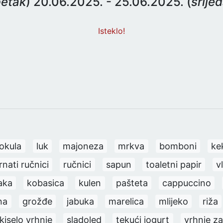
etak
) 20.06.2025. - 25.06.2025. (
srije
Isteklo!
okula
luk
majoneza
mrkva
bomboni
ke
rnati ručnici
ručnici
sapun
toaletni papir
v
aka
kobasica
kulen
pašteta
cappuccino
na
grožđe
jabuka
marelica
mlijeko
riža
kiselo vrhnje
sladoled
tekući jogurt
vrhnje z