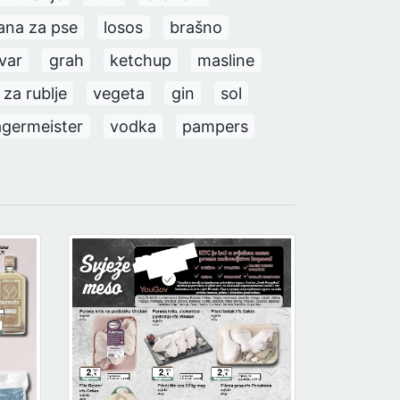
ana za pse
losos
brašno
jvar
grah
ketchup
masline
za rublje
vegeta
gin
sol
agermeister
vodka
pampers