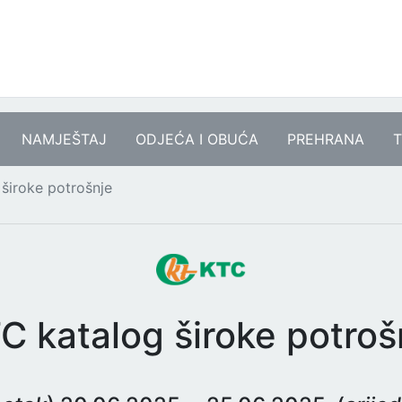
NAMJEŠTAJ
ODJEĆA I OBUĆA
PREHRANA
T
široke potrošnje
C katalog široke potroš