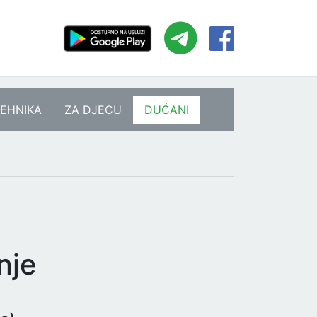
EHNIKA
ZA DJECU
DUĆANI
nje