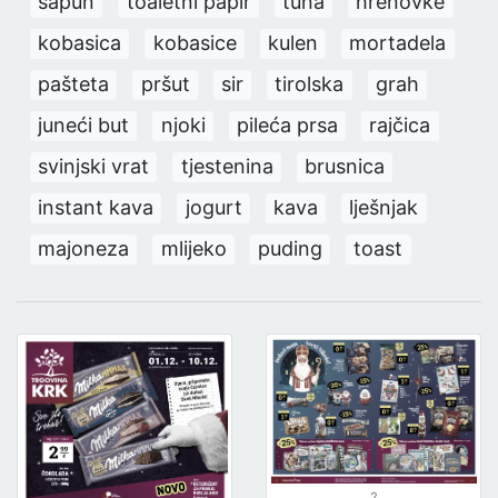
sapun
toaletni papir
tuna
hrenovke
kobasica
kobasice
kulen
mortadela
pašteta
pršut
sir
tirolska
grah
juneći but
njoki
pileća prsa
rajčica
svinjski vrat
tjestenina
brusnica
instant kava
jogurt
kava
lješnjak
majoneza
mlijeko
puding
toast
2