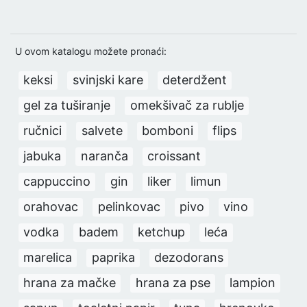
U ovom katalogu možete pronaći:
keksi
svinjski kare
deterdžent
gel za tuširanje
omekšivač za rublje
ručnici
salvete
bomboni
flips
jabuka
naranča
croissant
cappuccino
gin
liker
limun
orahovac
pelinkovac
pivo
vino
vodka
badem
ketchup
leća
marelica
paprika
dezodorans
hrana za mačke
hrana za pse
lampion