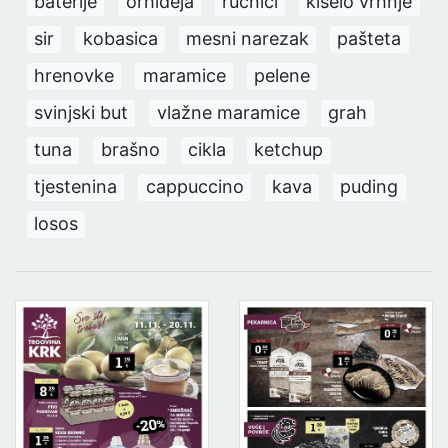
baterije
orhideja
ručnici
kiselo vrhnje
sir
kobasica
mesni narezak
pašteta
hrenovke
maramice
pelene
svinjski but
vlažne maramice
grah
tuna
brašno
cikla
ketchup
tjestenina
cappuccino
kava
puding
losos