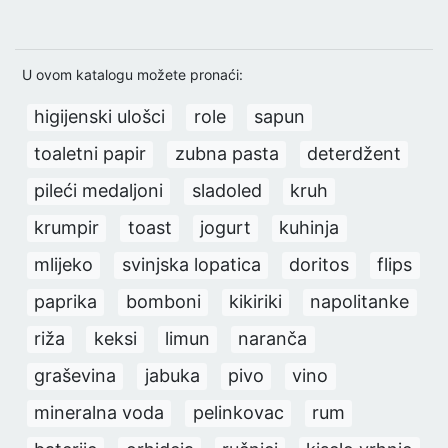
U ovom katalogu možete pronaći:
higijenski ulošci
role
sapun
toaletni papir
zubna pasta
deterdžent
pileći medaljoni
sladoled
kruh
krumpir
toast
jogurt
kuhinja
mlijeko
svinjska lopatica
doritos
flips
paprika
bomboni
kikiriki
napolitanke
riža
keksi
limun
naranča
graševina
jabuka
pivo
vino
mineralna voda
pelinkovac
rum