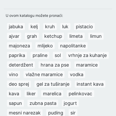
U ovom katalogu možete pronaći:
jabuka
kelj
kruh
luk
pistacio
ajvar
grah
ketchup
limeta
limun
majoneza
mlijeko
napolitanke
paprika
praline
sol
vrhnje za kuhanje
deterdžent
hrana za pse
maramice
vino
vlažne maramice
vodka
deo sprej
gel za tuširanje
instant kava
kava
liker
marelica
pelinkovac
sapun
zubna pasta
jogurt
mesni narezak
puding
sir