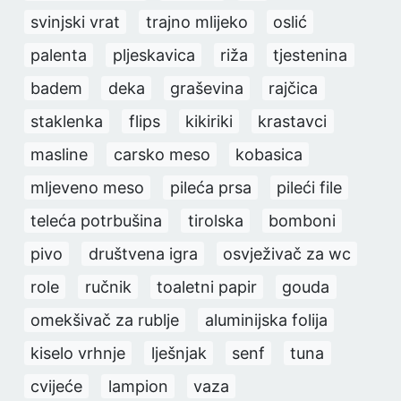
svinjski vrat
trajno mlijeko
oslić
palenta
pljeskavica
riža
tjestenina
badem
deka
graševina
rajčica
staklenka
flips
kikiriki
krastavci
masline
carsko meso
kobasica
mljeveno meso
pileća prsa
pileći file
teleća potrbušina
tirolska
bomboni
pivo
društvena igra
osvježivač za wc
role
ručnik
toaletni papir
gouda
omekšivač za rublje
aluminijska folija
kiselo vrhnje
lješnjak
senf
tuna
cvijeće
lampion
vaza