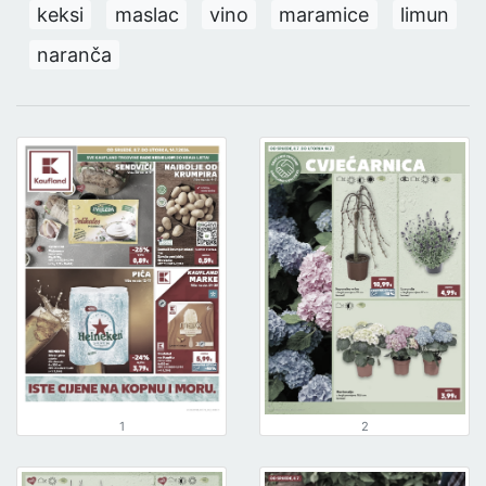
keksi
maslac
vino
maramice
limun
naranča
1
2