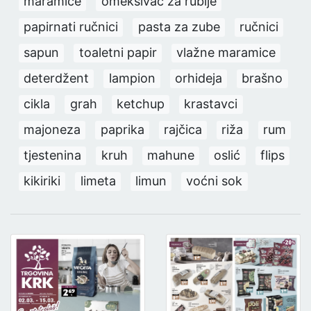
maramice
omekšivač za rublje
papirnati ručnici
pasta za zube
ručnici
sapun
toaletni papir
vlažne maramice
deterdžent
lampion
orhideja
brašno
cikla
grah
ketchup
krastavci
majoneza
paprika
rajčica
riža
rum
tjestenina
kruh
mahune
oslić
flips
kikiriki
limeta
limun
voćni sok