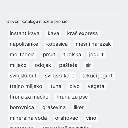
U ovom katalogu možete pronaći:
instant kava
kava
kraš express
napolitanke
kobasica
mesni narezak
mortadela
pršut
tirolska
jogurt
mlijeko
odojak
pašteta
sir
svinjski but
svinjski kare
tekući jogurt
trajno mlijeko
tuna
pivo
vegeta
hrana za mačke
hrana za pse
borovnica
graševina
liker
mineralna voda
orahovac
vino