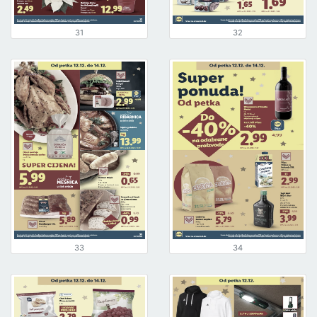
31
32
33
34