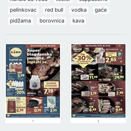
pelinkovac
red bull
vodka
gaće
pidžama
borovnica
kava
1
2