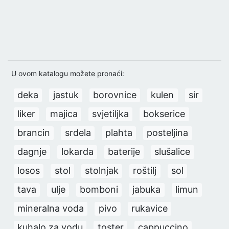
U ovom katalogu možete pronaći:
deka
jastuk
borovnice
kulen
sir
liker
majica
svjetiljka
bokserice
brancin
srdela
plahta
posteljina
dagnje
lokarda
baterije
slušalice
losos
stol
stolnjak
roštilj
sol
tava
ulje
bomboni
jabuka
limun
mineralna voda
pivo
rukavice
kuhalo za vodu
toster
cappuccino