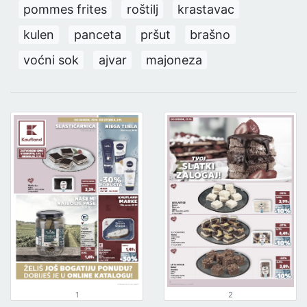
pommes frites
roštilj
krastavac
kulen
panceta
pršut
brašno
voćni sok
ajvar
majoneza
1
2