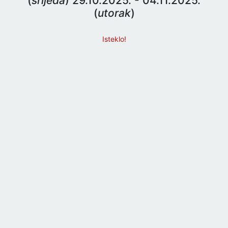
(
srijeda
) 29.10.2025. - 04.11.2025.
(
utorak
)
Isteklo!