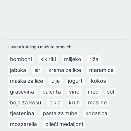
U ovom katalogu možete pronaći:
bomboni
kikiriki
mlijeko
riža
jabuka
sir
krema za lice
maramice
maska za lice
ulje
jogurt
kokos
graševina
palenta
vino
med
sol
boja za kosu
cikla
kruh
masline
tjestenina
pasta za zube
kobasica
mozzarella
pileći medaljoni