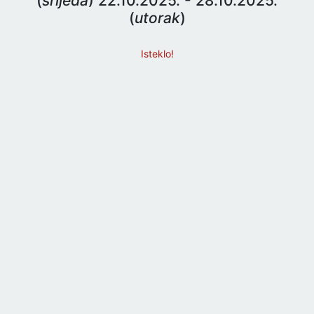
(
srijeda
) 22.10.2025. - 28.10.2025.
(
utorak
)
Isteklo!