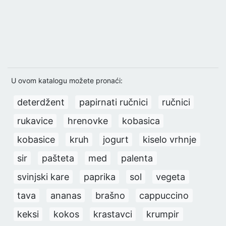
U ovom katalogu možete pronaći:
deterdžent
papirnati ručnici
ručnici
rukavice
hrenovke
kobasica
kobasice
kruh
jogurt
kiselo vrhnje
sir
pašteta
med
palenta
svinjski kare
paprika
sol
vegeta
tava
ananas
brašno
cappuccino
keksi
kokos
krastavci
krumpir