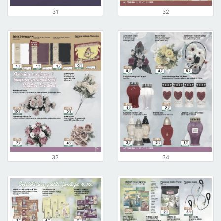
31
32
33
34