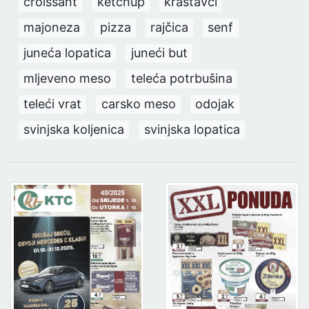
croissant
ketchup
krastavci
majoneza
pizza
rajčica
senf
juneća lopatica
juneći but
mljeveno meso
teleća potrbušina
teleći vrat
carsko meso
odojak
svinjska koljenica
svinjska lopatica