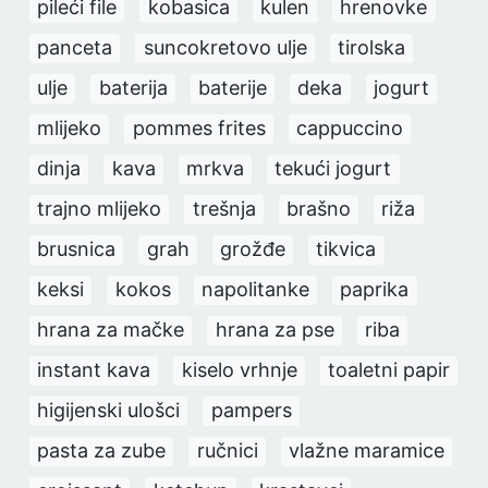
pileći file
kobasica
kulen
hrenovke
panceta
suncokretovo ulje
tirolska
ulje
baterija
baterije
deka
jogurt
mlijeko
pommes frites
cappuccino
dinja
kava
mrkva
tekući jogurt
trajno mlijeko
trešnja
brašno
riža
brusnica
grah
grožđe
tikvica
keksi
kokos
napolitanke
paprika
hrana za mačke
hrana za pse
riba
instant kava
kiselo vrhnje
toaletni papir
higijenski ulošci
pampers
pasta za zube
ručnici
vlažne maramice