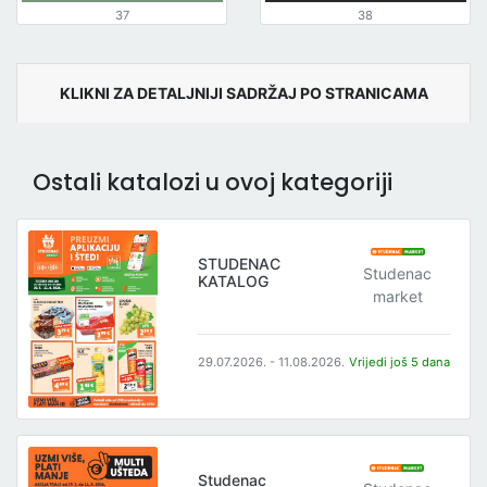
37
38
KLIKNI ZA DETALJNIJI SADRŽAJ PO STRANICAMA
Ostali katalozi u ovoj kategoriji
STUDENAC
Studenac
KATALOG
market
29.07.2026. - 11.08.2026.
Vrijedi još 5 dana
Studenac