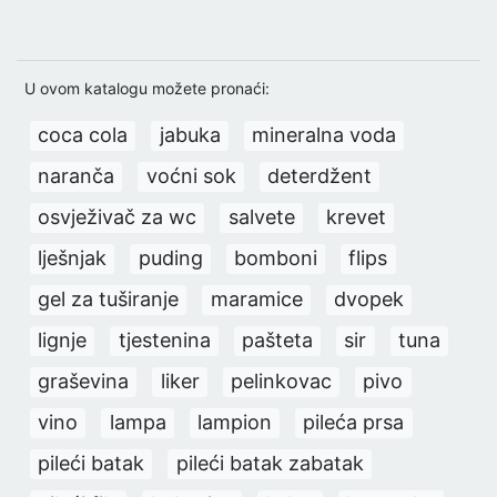
U ovom katalogu možete pronaći:
coca cola
jabuka
mineralna voda
naranča
voćni sok
deterdžent
osvježivač za wc
salvete
krevet
lješnjak
puding
bomboni
flips
gel za tuširanje
maramice
dvopek
lignje
tjestenina
pašteta
sir
tuna
graševina
liker
pelinkovac
pivo
vino
lampa
lampion
pileća prsa
pileći batak
pileći batak zabatak