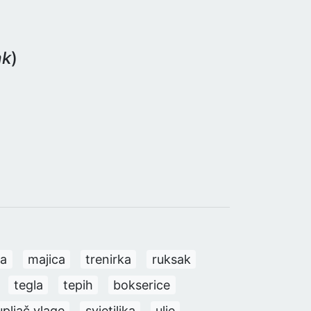
ak
)
ca
majica
trenirka
ruksak
tegla
tepih
bokserice
pljač vlage
svjetiljka
ulje