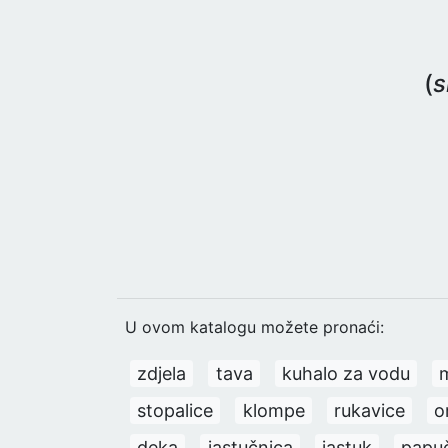
(
s
U ovom katalogu možete pronaći:
zdjela
tava
kuhalo za vodu
stopalice
klompe
rukavice
o
deka
jastučnica
jastuk
papu