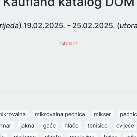
Kaufland katalog DOM
rijeda
) 19.02.2025. - 25.02.2025. (
utor
Isteklo!
mikrovalna
mikrovalna pećnica
mikser
pećni
rmar
jakna
gaće
hlače
tenisice
cvijeće
če
pidžama
plahta
posteljina
tajice
saku