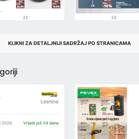
22
23
KLIKNI ZA DETALJNIJI SADRŽAJ PO STRANICAMA
oriji
e
Lesnina
9.2026.
Vrijedi još 54 dana