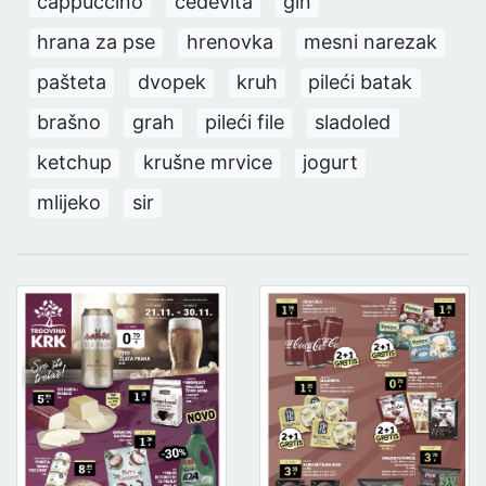
cappuccino
cedevita
gin
hrana za pse
hrenovka
mesni narezak
pašteta
dvopek
kruh
pileći batak
brašno
grah
pileći file
sladoled
ketchup
krušne mrvice
jogurt
mlijeko
sir