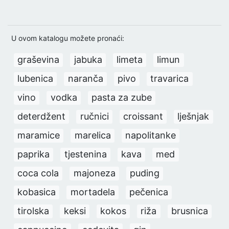
U ovom katalogu možete pronaći:
graševina
jabuka
limeta
limun
lubenica
naranča
pivo
travarica
vino
vodka
pasta za zube
deterdžent
ručnici
croissant
lješnjak
maramice
marelica
napolitanke
paprika
tjestenina
kava
med
coca cola
majoneza
puding
kobasica
mortadela
pečenica
tirolska
keksi
kokos
riža
brusnica