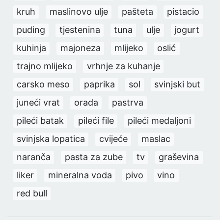
kruh
maslinovo ulje
pašteta
pistacio
puding
tjestenina
tuna
ulje
jogurt
kuhinja
majoneza
mlijeko
oslić
trajno mlijeko
vrhnje za kuhanje
carsko meso
paprika
sol
svinjski but
juneći vrat
orada
pastrva
pileći batak
pileći file
pileći medaljoni
svinjska lopatica
cvijeće
maslac
naranča
pasta za zube
tv
graševina
liker
mineralna voda
pivo
vino
red bull