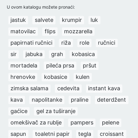
U ovom katalogu možete pronaći:
jastuk
salvete
krumpir
luk
matovilac
flips
mozzarella
papirnati ručnici
riža
role
ručnici
sir
jabuka
grah
kobasica
mortadela
pileća prsa
pršut
hrenovke
kobasice
kulen
zimska salama
cedevita
instant kava
kava
napolitanke
praline
deterdžent
gaćice
gel za tuširanje
omekšivač za rublje
pampers
pelene
sapun
toaletni papir
tegla
croissant