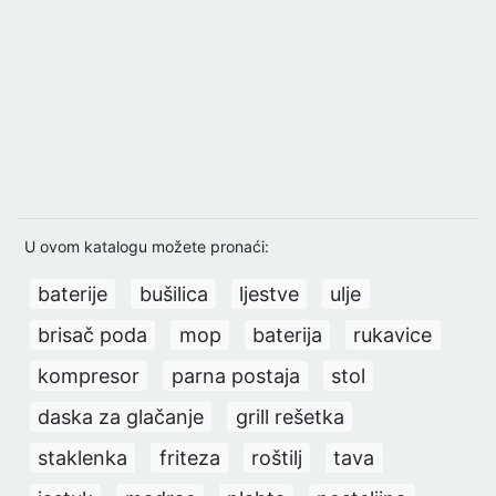
U ovom katalogu možete pronaći:
baterije
bušilica
ljestve
ulje
brisač poda
mop
baterija
rukavice
kompresor
parna postaja
stol
daska za glačanje
grill rešetka
staklenka
friteza
roštilj
tava