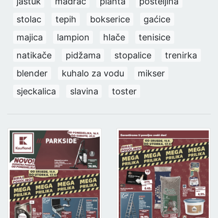
jastuk
madrac
plahta
posteljina
stolac
tepih
bokserice
gaćice
majica
lampion
hlače
tenisice
natikače
pidžama
stopalice
trenirka
blender
kuhalo za vodu
mikser
sjeckalica
slavina
toster