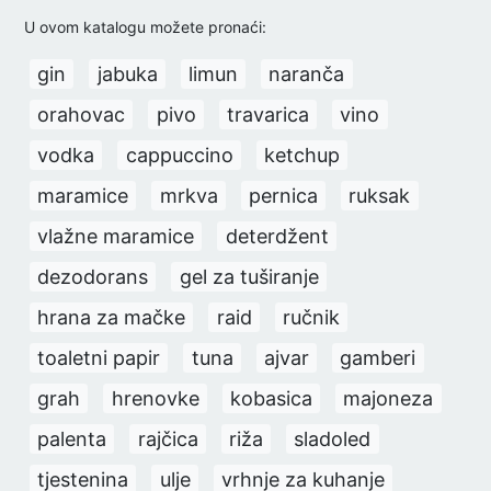
U ovom katalogu možete pronaći:
gin
jabuka
limun
naranča
orahovac
pivo
travarica
vino
vodka
cappuccino
ketchup
maramice
mrkva
pernica
ruksak
vlažne maramice
deterdžent
dezodorans
gel za tuširanje
hrana za mačke
raid
ručnik
toaletni papir
tuna
ajvar
gamberi
grah
hrenovke
kobasica
majoneza
palenta
rajčica
riža
sladoled
tjestenina
ulje
vrhnje za kuhanje