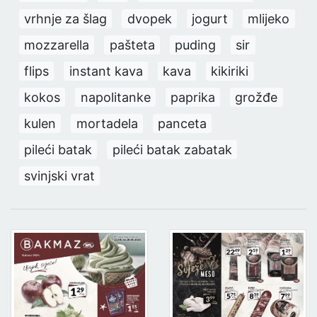
vrhnje za šlag
dvopek
jogurt
mlijeko
mozzarella
pašteta
puding
sir
flips
instant kava
kava
kikiriki
kokos
napolitanke
paprika
grožđe
kulen
mortadela
panceta
pileći batak
pileći batak zabatak
svinjski vrat