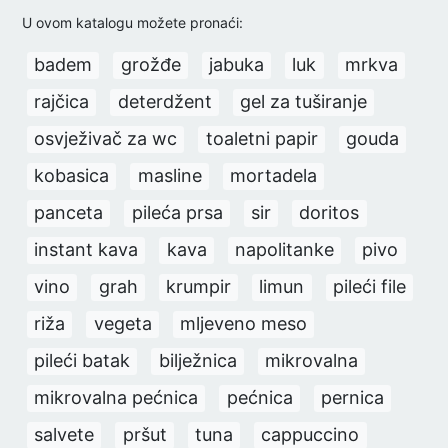
U ovom katalogu možete pronaći:
badem
grožđe
jabuka
luk
mrkva
rajčica
deterdžent
gel za tuširanje
osvježivač za wc
toaletni papir
gouda
kobasica
masline
mortadela
panceta
pileća prsa
sir
doritos
instant kava
kava
napolitanke
pivo
vino
grah
krumpir
limun
pileći file
riža
vegeta
mljeveno meso
pileći batak
bilježnica
mikrovalna
mikrovalna pećnica
pećnica
pernica
salvete
pršut
tuna
cappuccino