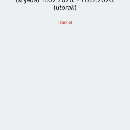
(
srijeda
) 11.02.2026. - 17.02.2026.
(
utorak
)
Isteklo!