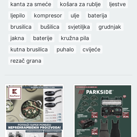
kanta za smeće
košara za rublje
ljestve
ljepilo
kompresor
ulje
baterija
brusilica
bušilica
svjetiljka
grudnjak
jakna
baterije
kružna pila
kutna brusilica
puhalo
cvijeće
rezač grana