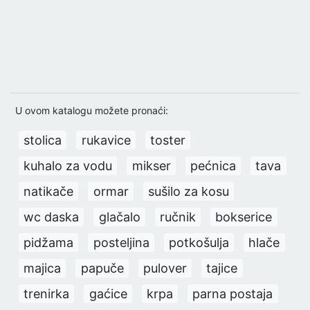
U ovom katalogu možete pronaći:
stolica
rukavice
toster
kuhalo za vodu
mikser
pećnica
tava
natikače
ormar
sušilo za kosu
wc daska
glačalo
ručnik
bokserice
pidžama
posteljina
potkošulja
hlače
majica
papuče
pulover
tajice
trenirka
gaćice
krpa
parna postaja