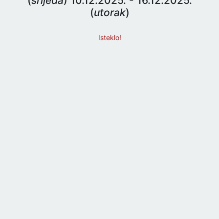
(
srijeda
) 10.12.2025. - 16.12.2025.
(
utorak
)
Isteklo!