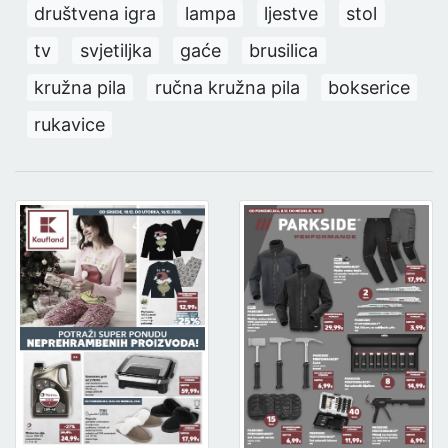
društvena igra
lampa
ljestve
stol
tv
svjetiljka
gaće
brusilica
kružna pila
ručna kružna pila
bokserice
rukavice