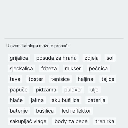
U ovom katalogu možete pronaći:
grijalica
posuda za hranu
zdjela
sol
sjeckalica
friteza
mikser
pećnica
tava
toster
tenisice
haljina
tajice
papuče
pidžama
pulover
ulje
hlače
jakna
aku bušilica
baterija
baterije
bušilica
led reflektor
sakupljač vlage
body za bebe
trenirka