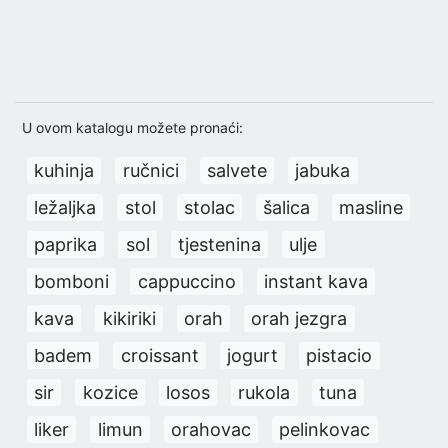
U ovom katalogu možete pronaći:
kuhinja
ručnici
salvete
jabuka
ležaljka
stol
stolac
šalica
masline
paprika
sol
tjestenina
ulje
bomboni
cappuccino
instant kava
kava
kikiriki
orah
orah jezgra
badem
croissant
jogurt
pistacio
sir
kozice
losos
rukola
tuna
liker
limun
orahovac
pelinkovac