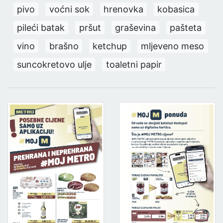
pivo
voćni sok
hrenovka
kobasica
pileći batak
pršut
graševina
pašteta
vino
brašno
ketchup
mljeveno meso
suncokretovo ulje
toaletni papir