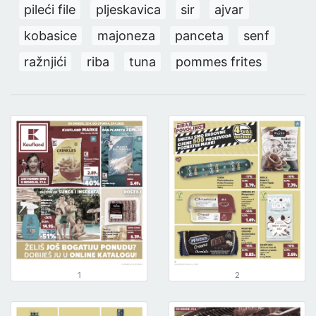
pileći file
pljeskavica
sir
ajvar
kobasice
majoneza
panceta
senf
ražnjići
riba
tuna
pommes frites
1
2