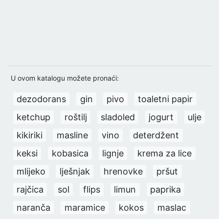
U ovom katalogu možete pronaći:
dezodorans
gin
pivo
toaletni papir
ketchup
roštilj
sladoled
jogurt
ulje
kikiriki
masline
vino
deterdžent
keksi
kobasica
lignje
krema za lice
mlijeko
lješnjak
hrenovke
pršut
rajčica
sol
flips
limun
paprika
naranča
maramice
kokos
maslac