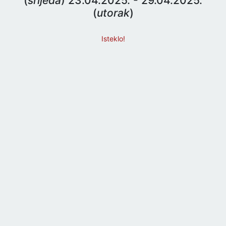
(
srijeda
) 23.04.2025. - 29.04.2025.
(
utorak
)
Isteklo!