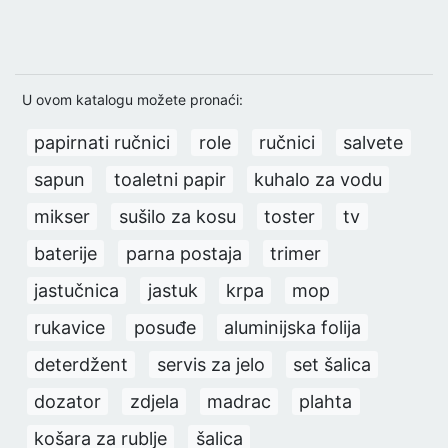
U ovom katalogu možete pronaći:
papirnati ručnici
role
ručnici
salvete
sapun
toaletni papir
kuhalo za vodu
mikser
sušilo za kosu
toster
tv
baterije
parna postaja
trimer
jastučnica
jastuk
krpa
mop
rukavice
posuđe
aluminijska folija
deterdžent
servis za jelo
set šalica
dozator
zdjela
madrac
plahta
košara za rublje
šalica