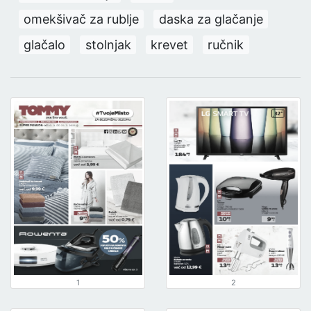
omekšivač za rublje
daska za glačanje
glačalo
stolnjak
krevet
ručnik
1
2