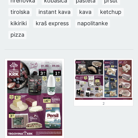
hrenovka
kobasica
pašteta
pršut
tirolska
instant kava
kava
ketchup
kikiriki
kraš express
napolitanke
pizza
2