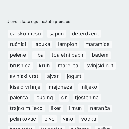
U ovom katalogu možete pronaći:
carsko meso
sapun
deterdžent
ručnici
jabuka
lampion
maramice
pelene
riba
toaletni papir
badem
brusnica
kruh
marelica
svinjski but
svinjski vrat
ajvar
jogurt
kiselo vrhnje
majoneza
mlijeko
palenta
puding
sir
tjestenina
trajno mlijeko
liker
limun
naranča
pelinkovac
pivo
vino
vodka