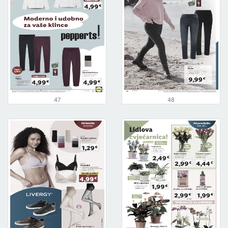
47
48