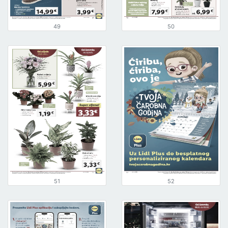
49
50
51
52