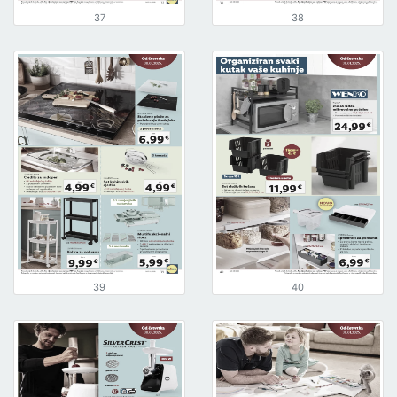
37
38
39
40