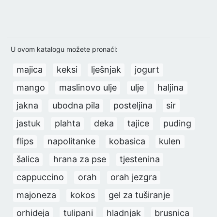
U ovom katalogu možete pronaći:
majica
keksi
lješnjak
jogurt
mango
maslinovo ulje
ulje
haljina
jakna
ubodna pila
posteljina
sir
jastuk
plahta
deka
tajice
puding
flips
napolitanke
kobasica
kulen
šalica
hrana za pse
tjestenina
cappuccino
orah
orah jezgra
majoneza
kokos
gel za tuširanje
orhideja
tulipani
hladnjak
brusnica