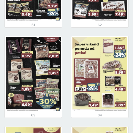
61
62
63
64