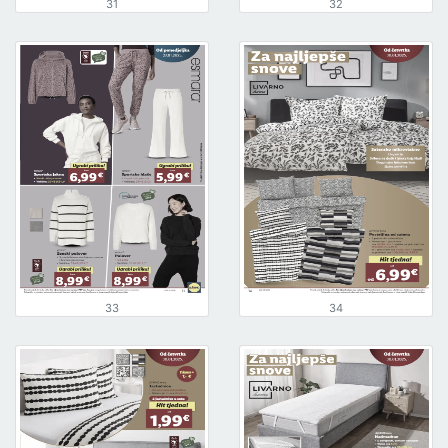
31
32
33
34