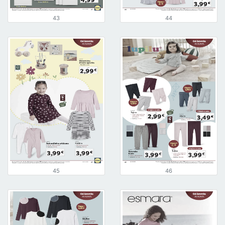
43
44
45
46