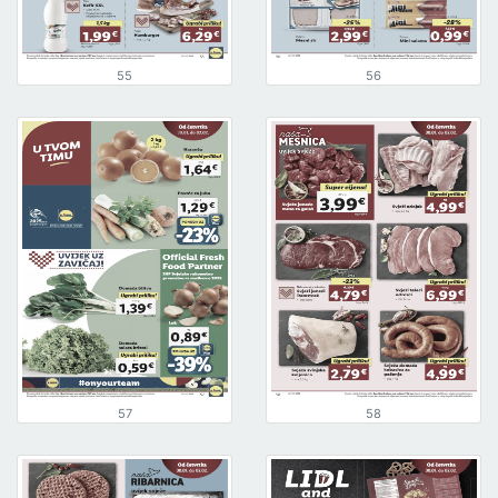
55
56
57
58