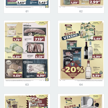
61
62
63
64