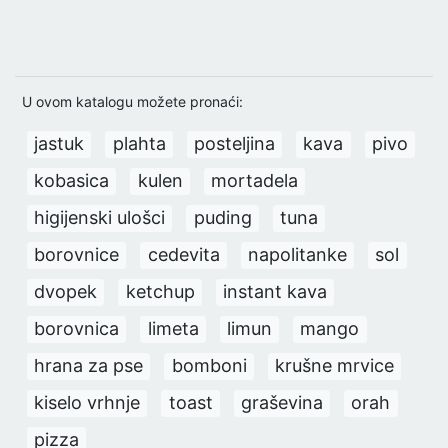
U ovom katalogu možete pronaći:
jastuk
plahta
posteljina
kava
pivo
kobasica
kulen
mortadela
higijenski ulošci
puding
tuna
borovnice
cedevita
napolitanke
sol
dvopek
ketchup
instant kava
borovnica
limeta
limun
mango
hrana za pse
bomboni
krušne mrvice
kiselo vrhnje
toast
graševina
orah
pizza