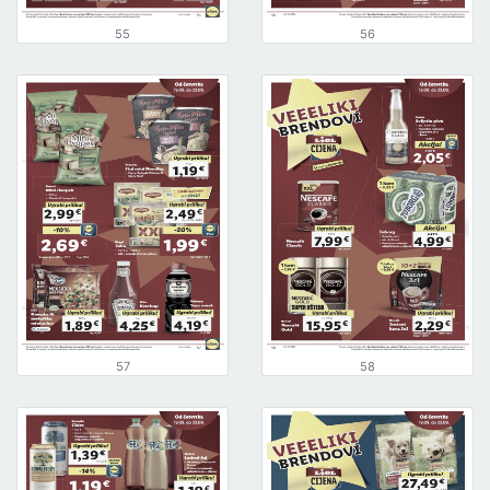
55
56
57
58