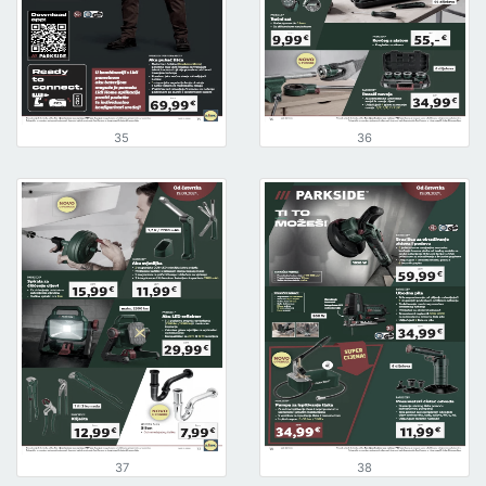
35
36
37
38