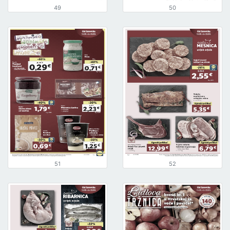
49
50
51
52