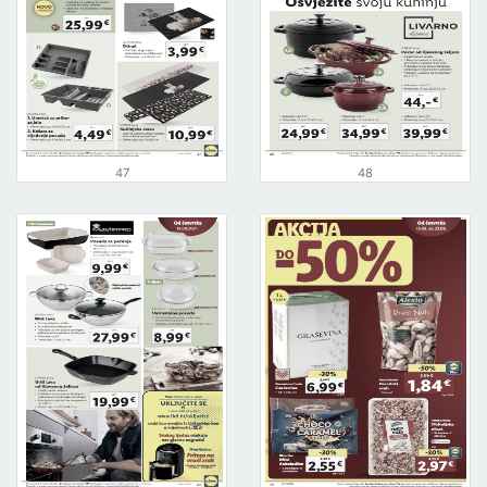
47
48