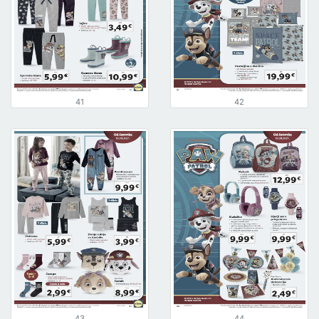
41
42
43
44