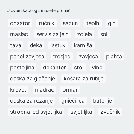
U ovom katalogu možete pronaći:
dozator
ručnik
sapun
tepih
gin
maslac
servis za jelo
zdjela
sol
tava
deka
jastuk
karniša
panel zavjesa
trosjed
zavjesa
plahta
posteljina
dekanter
stol
vino
daska za glačanje
košara za rublje
krevet
madrac
ormar
daska za rezanje
gnječilica
baterije
stropna led svjetiljka
svjetiljka
zvučnik