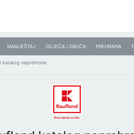
NAMJEŠTAJ
ODJEĆA I OBUĆA
PREHRANA
T
d katalog neprehrane