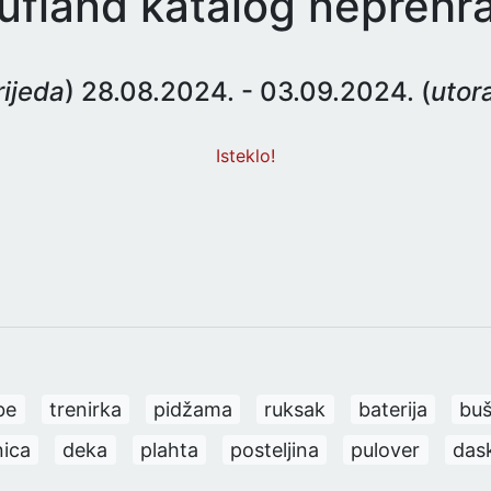
ufland katalog neprehr
rijeda
) 28.08.2024. - 03.09.2024. (
utor
Isteklo!
be
trenirka
pidžama
ruksak
baterija
buš
nica
deka
plahta
posteljina
pulover
das