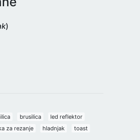
ane
ak
)
ilica
brusilica
led reflektor
ka za rezanje
hladnjak
toast