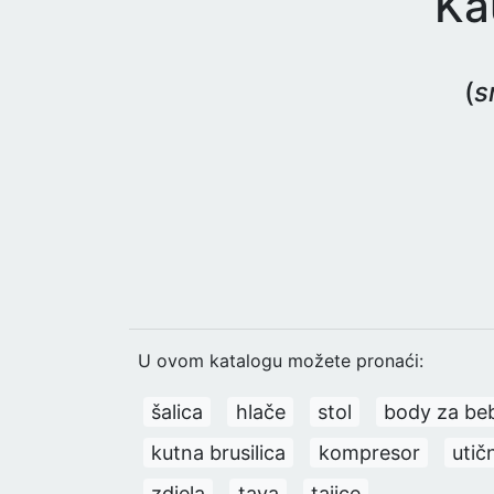
Ka
(
s
U ovom katalogu možete pronaći:
šalica
hlače
stol
body za be
kutna brusilica
kompresor
utič
zdjela
tava
tajice