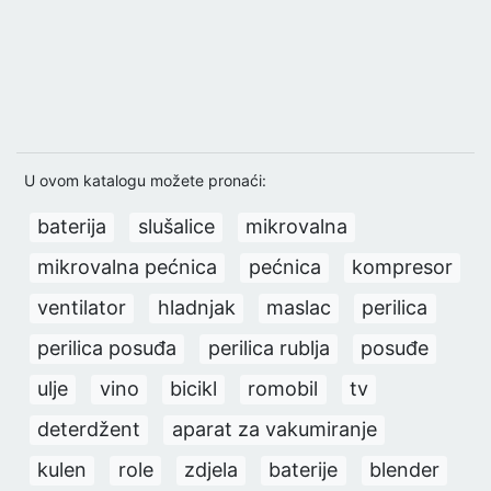
U ovom katalogu možete pronaći:
baterija
slušalice
mikrovalna
mikrovalna pećnica
pećnica
kompresor
ventilator
hladnjak
maslac
perilica
perilica posuđa
perilica rublja
posuđe
ulje
vino
bicikl
romobil
tv
deterdžent
aparat za vakumiranje
kulen
role
zdjela
baterije
blender