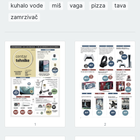
kuhalo vode
miš
vaga
pizza
tava
zamrzivač
1
2